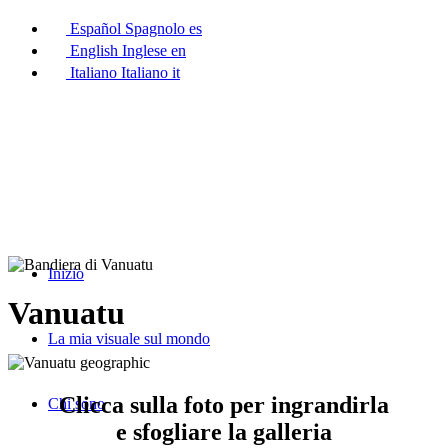
Español
Spagnolo
es
English
Inglese
en
Italiano
Italiano
it
Inizio
Vanuatu
La mia visuale sul mondo
Clicca sulla foto per ingrandirla
Chi sono
e sfogliare la galleria