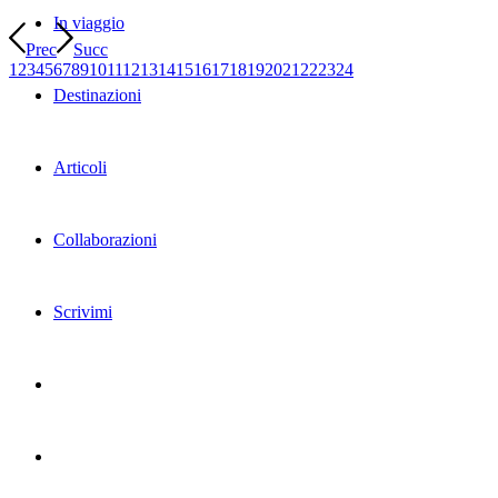
In viaggio
Prec
Succ
1
2
3
4
5
6
7
8
9
10
11
12
13
14
15
16
17
18
19
20
21
22
23
24
Destinazioni
Articoli
Collaborazioni
Scrivimi