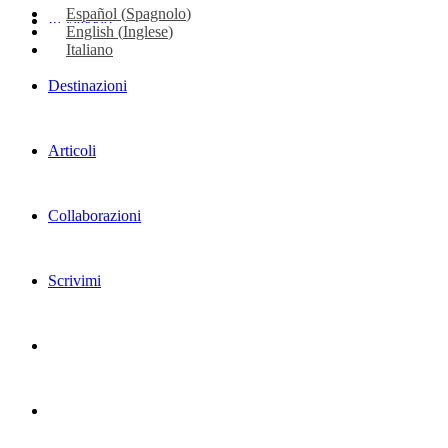
Español
(
Spagnolo
)
In viaggio
English
(
Inglese
)
Italiano
Destinazioni
Articoli
Collaborazioni
Scrivimi