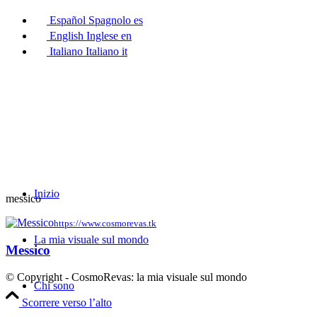
Español
Spagnolo
es
English
Inglese
en
Italiano
Italiano
it
Inizio
messico
https://www.cosmorevas.tk
La mia visuale sul mondo
Messico
© Copyright - CosmoRevas: la mia visuale sul mondo
Chi sono
Scorrere verso l’alto