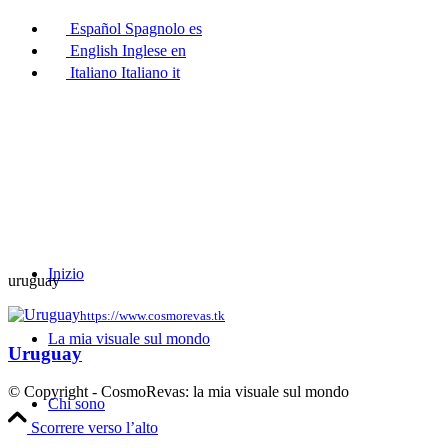
Español
Spagnolo
es
English
Inglese
en
Italiano
Italiano
it
Inizio
uruguay
https://www.cosmorevas.tk
La mia visuale sul mondo
Uruguay
© Copyright - CosmoRevas: la mia visuale sul mondo
Chi sono
Scorrere verso l’alto