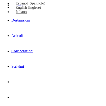
Español
(
Spagnolo
)
In viaggio
English
(
Inglese
)
Italiano
Destinazioni
Articoli
Collaborazioni
Scrivimi