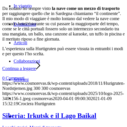
In viaggio
Da isolano ho sempre visto
la nave come un mezzo di trasporto
per raggiungere quello che in Sardegna chiamiamo “il continente”.
Il mio modo di viaggiare è molto lontano dal vedere la nave come
comodo hotel/ristorante su cui passare la maggiorparte del tempo,
Destinazioni
come se le città portuali fossero solo un intermezzo secondario tra
una mangiata, un ballo, una canzone al karaoke, un tuffo in piscina e
il meritato riposo a fine giornata.
Articoli
L’esperienza sulla Hurtigruten può essere vissuta in entrambi i modi
e per questo l’ho scelta.
Collaborazioni
Continua a leggere
0 Commenti
Scrivimi
https://www.cosmorevas.tk/wp-content/uploads/2018/11/Hurigruten-
Nordstjernen.jpg
300
300
cosmorevas
https://www.cosmorevas.tk/wp-content/uploads/2025/10/logo-2025-
340x156-1.jpeg
cosmorevas
2020-04-01 09:00:30
2021-01-09
15:32:19
Crociera Hurtigruten
Siberia: Irkutsk e il Lago Baikal