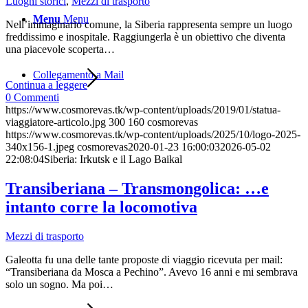
Luoghi storici
,
Mezzi di trasporto
Menu
Menu
Nell’immaginario comune, la Siberia rappresenta sempre un luogo
freddissimo e inospitale. Raggiungerla è un obiettivo che diventa
una piacevole scoperta…
Collegamento a Mail
Continua a leggere
0 Commenti
https://www.cosmorevas.tk/wp-content/uploads/2019/01/statua-
viaggiatore-articolo.jpg
300
160
cosmorevas
https://www.cosmorevas.tk/wp-content/uploads/2025/10/logo-2025-
340x156-1.jpeg
cosmorevas
2020-01-23 16:00:03
2026-05-02
22:08:04
Siberia: Irkutsk e il Lago Baikal
Transiberiana – Transmongolica: …e
intanto corre la locomotiva
Mezzi di trasporto
Galeotta fu una delle tante proposte di viaggio ricevuta per mail:
“Transiberiana da Mosca a Pechino”. Avevo 16 anni e mi sembrava
solo un sogno. Ma poi…