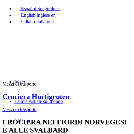
Español
Spagnolo
es
English
Inglese
en
Italiano
Italiano
it
Inizio
Mezzi di trasporto
Crociera Hurtigruten
La mia visuale sul mondo
Mezzi di trasporto
CROCIERA NEI FIORDI NORVEGESI
Chi sono
E ALLE SVALBARD