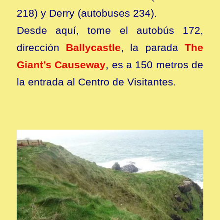
218) y Derry (autobuses 234).
Desde aquí, tome el autobús 172,
dirección
Ballycastle
, la parada
The
Giant’s Causeway
, es a 150 metros de
la entrada al Centro de Visitantes.