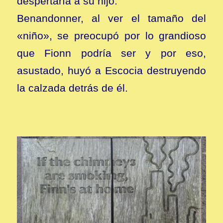
despertaría a su hijo.
Benandonner, al ver el tamaño del
«niño», se preocupó por lo grandioso
que Fionn podría ser y por eso,
asustado, huyó a Escocia destruyendo
la calzada detrás de él.