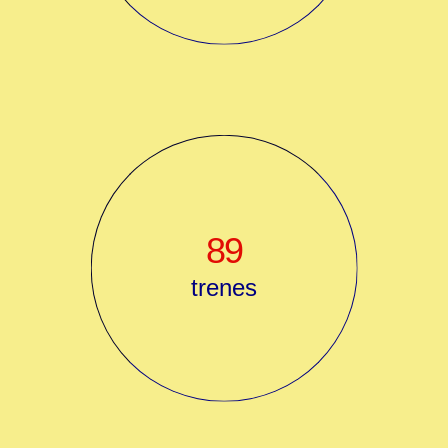
89
trenes