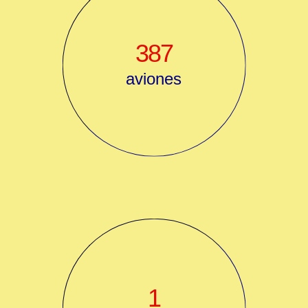
387
aviones
1