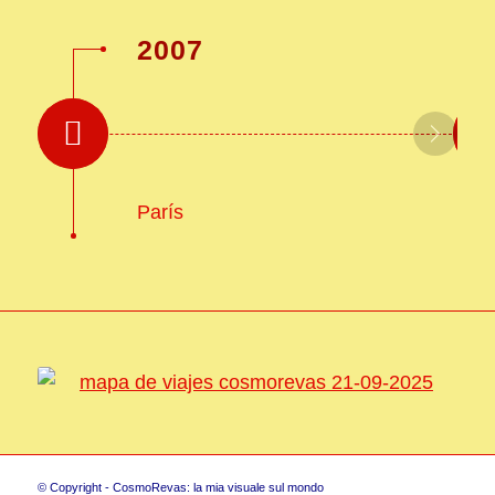
2007
París
© Copyright - CosmoRevas: la mia visuale sul mondo