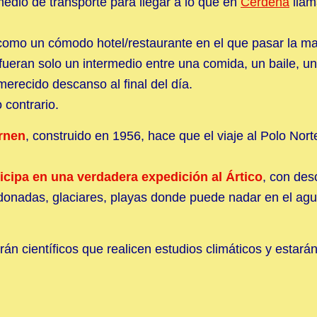
edio de transporte para llegar a lo que en
Cerdeña
llam
o como un cómodo hotel/restaurante en el que pasar la m
 fueran solo un intermedio entre una comida, un baile, u
erecido descanso al final del día.
 contrario.
rnen
, construido en 1956, hace que el viaje al Polo Nort
icipa en una verdadera expedición al Ártico
, con de
donadas, glaciares, playas donde puede nadar en el ag
án científicos que realicen estudios climáticos y estará