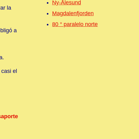
Ny-Ålesund
ar la
Magdalenfjorden
80 ° paralelo norte
bligó a
a.
casi el
saporte