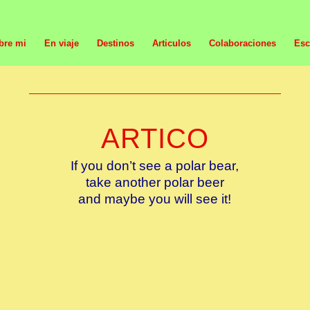
bre mi
En viaje
Destinos
Articulos
Colaboraciones
Esc
ARTICO
If you don’t see a polar bear,
take another polar beer
and maybe you will see it!