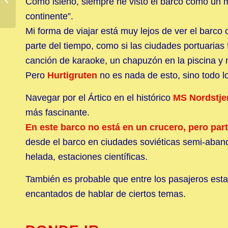
Como isleño, siempre he visto el barco como un m
continente”.
Mi forma de viajar está muy lejos de ver el barc
parte del tiempo, como si las ciudades portuarias
canción de karaoke, un chapuzón en la piscina y m
Pero
Hurtigruten
no es nada de esto, sino todo lo
Navegar por el Ártico en el histórico
MS Nordstje
más fascinante.
En este barco no está en un crucero, pero part
desde el barco en ciudades soviéticas semi-aban
helada, estaciones científicas.
También es probable que entre los pasajeros estar
encantados de hablar de ciertos temas.