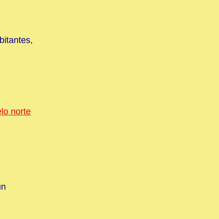
itantes,
elo norte
un