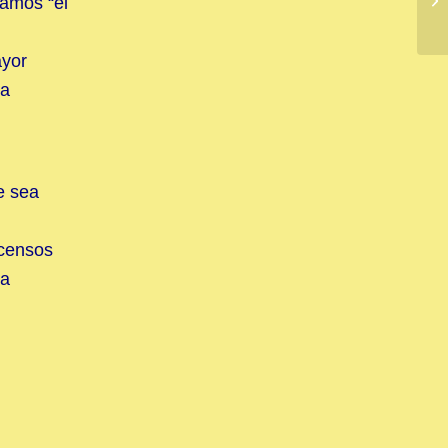
amos “el
ayor
na
e sea
scensos
ua
n