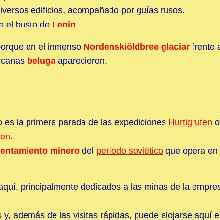
diversos edificios, acompañado por guías rusos.
te el busto de
Lenin
.
 porque en el inmenso
Nordenskiöldbree glaciar
frente a
ercanas
beluga
aparecieron.
o es la primera parada de las expediciones
Hurtigruten
o
yen
.
sentamiento minero
del
período soviético
que opera en
 aquí, principalmente dedicados a las minas de la empre
s y, además de las visitas rápidas, puede alojarse aquí 