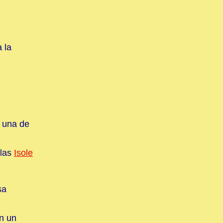
 la
 una de
 las
Isole
sa
en un