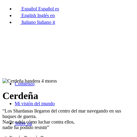
Español
Español
es
English
Inglés
en
Italiano
Italiano
it
Comienzo
Cerdeña
Mi visión del mundo
“Los Shardanas llegaron del centro del mar navegando en sus
buques de guerra.
Nadie sabía cómo luchar contra ellos,
Sobre mi
nadie ha podido resistir”