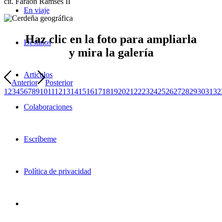
cit. Faraón Ramsés II
En viaje
Haz clic en la foto para ampliarla
Destinos
y mira la galería
Articulos
Anterior
Posterior
1
2
3
4
5
6
7
8
9
10
11
12
13
14
15
16
17
18
19
20
21
22
23
24
25
26
27
28
29
30
31
32
Colaboraciones
Escríbeme
Política de privacidad