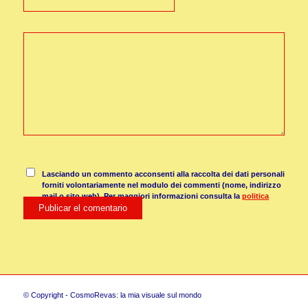
Lasciando un commento acconsenti alla raccolta dei dati personali
forniti volontariamente nel modulo dei commenti (nome, indirizzo
mail o sito web). Per maggiori informazioni consulta la
politica
sulla segretezza personale
© Copyright - CosmoRevas: la mia visuale sul mondo