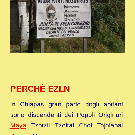
PERCHÈ EZLN
In Chiapas gran parte degli abitanti
sono discendenti dei Popoli Originari:
Maya
, Tzotzil, Tzeltal, Chol, Tojolabal,