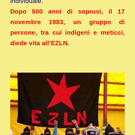
individuale.
Dopo 500 anni di soprusi, il 17
novembre 1983, un gruppo di
persone, tra cui indigeni e meticci,
diede vita all’EZLN.