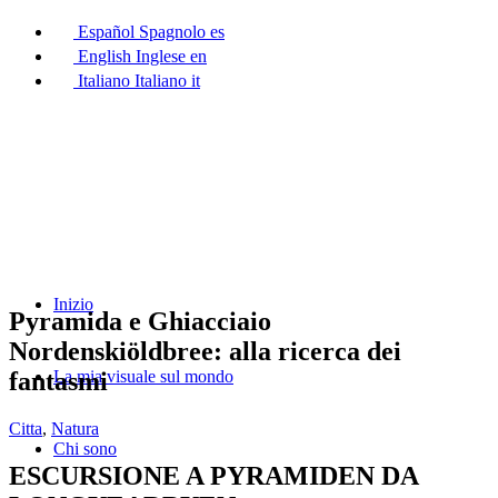
Español
Spagnolo
es
English
Inglese
en
Italiano
Italiano
it
Inizio
Pyramida e Ghiacciaio
Nordenskiöldbree: alla ricerca dei
fantasmi
La mia visuale sul mondo
Citta
,
Natura
Chi sono
ESCURSIONE A PYRAMIDEN DA