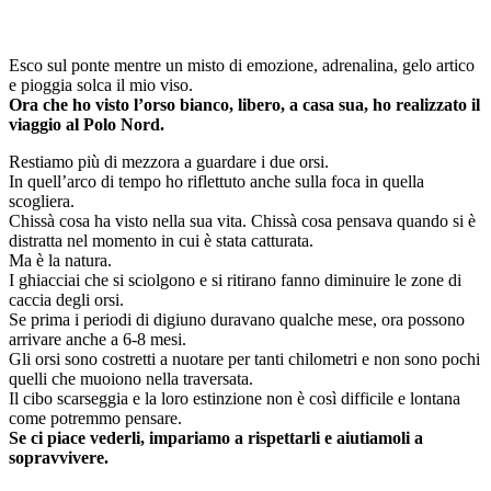
Esco sul ponte mentre un misto di emozione, adrenalina, gelo artico
e pioggia solca il mio viso.
Ora che ho visto l’orso bianco, libero, a casa sua, ho realizzato il
viaggio al Polo Nord.
Restiamo più di mezzora a guardare i due orsi.
In quell’arco di tempo ho riflettuto anche sulla foca in quella
scogliera.
Chissà cosa ha visto nella sua vita. Chissà cosa pensava quando si è
distratta nel momento in cui è stata catturata.
Ma è la natura.
I ghiacciai che si sciolgono e si ritirano fanno diminuire le zone di
caccia degli orsi.
Se prima i periodi di digiuno duravano qualche mese, ora possono
arrivare anche a 6-8 mesi.
Gli orsi sono costretti a nuotare per tanti chilometri e non sono pochi
quelli che muoiono nella traversata.
Il cibo scarseggia e la loro estinzione non è così difficile e lontana
come potremmo pensare.
Se ci piace vederli, impariamo a rispettarli e aiutiamoli a
sopravvivere.