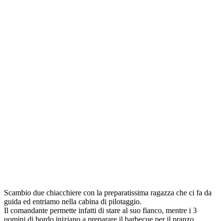
Scambio due chiacchiere con la preparatissima ragazza che ci fa da
guida ed entriamo nella cabina di pilotaggio.
Il comandante permette infatti di stare al suo fianco, mentre i 3
uomini di bordo iniziano a preparare il barbecue per il pranzo