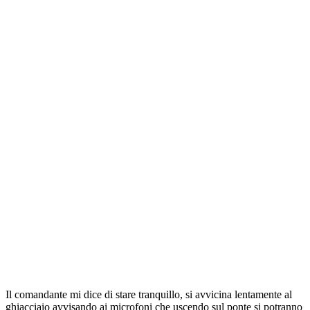
Il comandante mi dice di stare tranquillo, si avvicina lentamente al
ghiacciaio avvisando ai microfoni che uscendo sul ponte si potranno