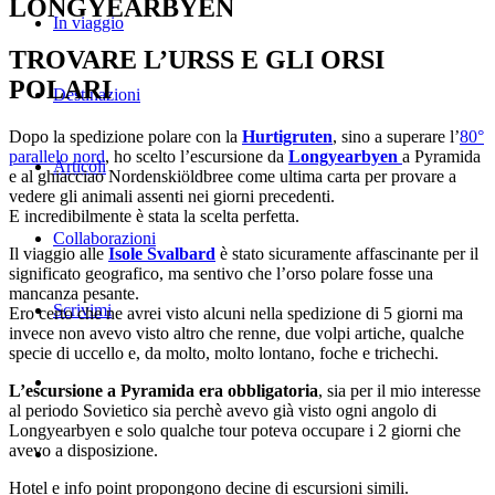
LONGYEARBYEN
In viaggio
TROVARE L’URSS E GLI ORSI
POLARI
Destinazioni
Dopo la spedizione polare con la
Hurtigruten
, sino a superare l’
80°
parallelo nord
, ho scelto l’escursione da
Longyearbyen
a Pyramida
Articoli
e al ghiacciao Nordenskiöldbree come ultima carta per provare a
vedere gli animali assenti nei giorni precedenti.
E incredibilmente è stata la scelta perfetta.
Collaborazioni
Il viaggio alle
Isole Svalbard
è stato sicuramente affascinante per il
significato geografico, ma sentivo che l’orso polare fosse una
mancanza pesante.
Scrivimi
Ero certo che ne avrei visto alcuni nella spedizione di 5 giorni ma
invece non avevo visto altro che renne, due volpi artiche, qualche
specie di uccello e, da molto, molto lontano, foche e trichechi.
L’escursione a Pyramida era obbligatoria
, sia per il mio interesse
al periodo Sovietico sia perchè avevo già visto ogni angolo di
Longyearbyen e solo qualche tour poteva occupare i 2 giorni che
avevo a disposizione.
Hotel e info point propongono decine di escursioni simili.