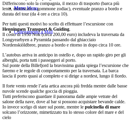
Differiscono solo la compagnia, il mezzo di trasporto (barca più
Menu
Menu
lenta, motoscafo o gommone zodiac), eventuale pranzo a bordo e
durata del tour (da 4 ore a circa 10).
Per tutti questi motivi ho scelto di effettuare l’escursione con
Henningsen Transport & Guiding
.
Collegamento a Mail
Il costo di 1950 Nok (circa 200,00 euro) includeva la traversata da
Longyearbyen a Pyramida passando dal ghiacciaio
Nordenskiöldbree, pranzo a bordo e ritorno in dopo circa 10 ore.
L’autobus arriva in anticipo in ostello e, dopo un rapido giro per gli
alberghi, porta tutti i passeggeri al porto.
Sul ponte della Billefjord la bravissima guida spiega l’escursione che
faremo e le regole di comportamento per la traversata. La barca
lascia il porto quasi al completo e si dirige a nordest, lungo il fiordo.
Il forte vento rende l’aria artica ancora più fredda mentre dalle basse
nuvole scende qualche goccia di pioggia.
Tutti preferiscono guardare il panorama dalle ampie vetrate del
salone della nave, dove al bar si possono acquistare bevande calde.
Io invece scelgo di stare sul ponte, mentre le
pulcinella di mare
solcano l’orizzonte, mimetizzato tra lo stesso colore del mare e del
cielo