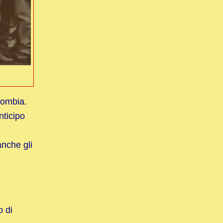
lombia.
nticipo
anche gli
o di