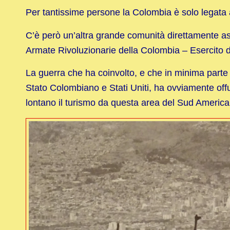
Per tantissime persone la Colombia è solo legata
C’è però un’altra grande comunità direttamente ass
Armate Rivoluzionarie della Colombia – Esercito d
La guerra che ha coinvolto, e che in minima parte 
Stato Colombiano e Stati Uniti, ha ovviamente offus
lontano il turismo da questa area del Sud America