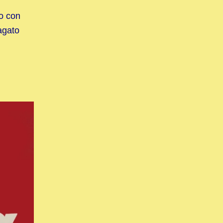
o con
agato