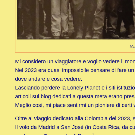
Man
Mi considero un viaggiatore e voglio vedere il mo
Nel 2023 era quasi impossibile pensare di fare un v
dove andare e cosa vedere.
Lasciando perdere la Lonely Planet e i siti istituzi
articoli sui blog dedicati a questa meta erano pres
Meglio così, mi piace sentirmi un pioniere di certi 
Oltre al viaggio dedicato alla Colombia del 2023,
Il volo da Madrid a San Josè (in Costa Rica, da c