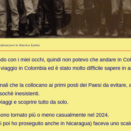
ifestazioni in America Latina
ndo con i miei occhi, quindi non potevo che andare in Co
iaggio in Colombia ed è stato molto difficile sapere in a
onali che la collocano ai primi posti dei Paesi da evitare, 
sochè inesistenti.
viaggi e scoprire tutto da solo.
 sono tornato più o meno casualmente nel 2024.
ui poi ho proseguito anche in Nicaragua) faceva uno scal