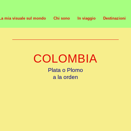
La mia visuale sul mondo
Chi sono
In viaggio
Destinazioni
COLOMBIA
Plata o Plomo
a la orden