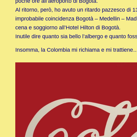
poche ore all’aeroporto di Bogotà.
Al ritorno, però, ho avuto un ritardo pazzesco di 
improbabile coincidenza Bogotà – Medellin – Mad
cena e soggiorno all’Hotel Hilton di Bogotà.
Inutile dire quanto sia bello l’albergo e quanto fos
Insomma, la Colombia mi richiama e mi trattiene