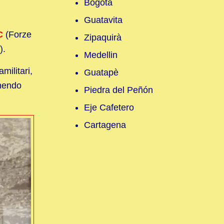
Bogotà
Guatavita
C
(Forze
Zipaquirà
).
Medellin
militari,
Guatapè
enendo
Piedra del Peñón
Eje Cafetero
Cartagena