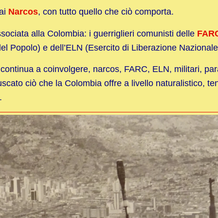
 ai
Narcos
, con tutto quello che ciò comporta.
ociata alla Colombia: i guerriglieri comunisti delle
FAR
el Popolo) e dell’ELN (Esercito di Liberazione Nazionale
continua a coinvolgere, narcos, FARC, ELN, militari, para
cato ciò che la Colombia offre a livello naturalistico, t
.